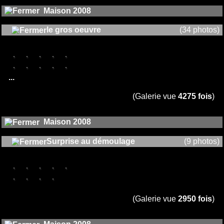
Maison 2008
le gros oeuvre
(34 photos)
...
(Galerie vue
4275 fois
)
Maison 2008
Surprise au démoulage
(9 photos)
(Galerie vue
2950 fois
)