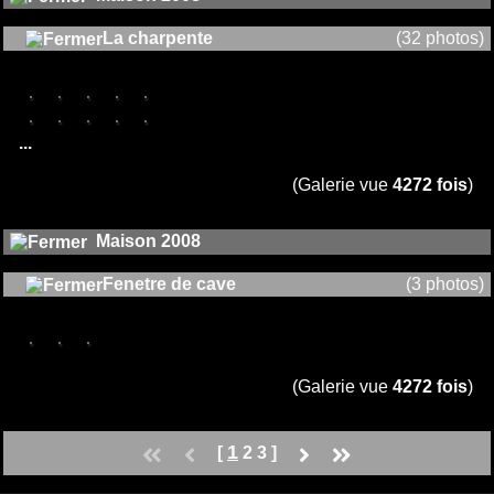
La charpente
(32 photos)
...
(Galerie vue
4272 fois
)
Maison 2008
Fenetre de cave
(3 photos)
(Galerie vue
4272 fois
)
1
[
2
3
]